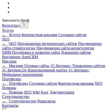
Заполнить бриф
Волгоград
Услуги
←
Услуги
Контекстная реклама
Создание сайтов
SEO
←
SEO
Продвижение медицинских сайтов
Продвижение
сайта стоматологии
Продвижение сайта косметологии
SMM
Поддержка и развитие сайта
Ускорение сайтов
Внедрение AmoCRM
Магазин
←
Магазин
Готовые сайты
1С-Битрикс: Управление сайтом
1С-Битрикс24: Корпоративный портал
1С-Битрикс:
Мобильное приложение
Портфолио
←
Портфолио
Создание сайтов
Контекстная реклама
SEO
Помощь
←
Помощь
SEO Wiki
Блог
Документация
Сотрудничество
←
Сотрудничество
Реквизиты
Контакты