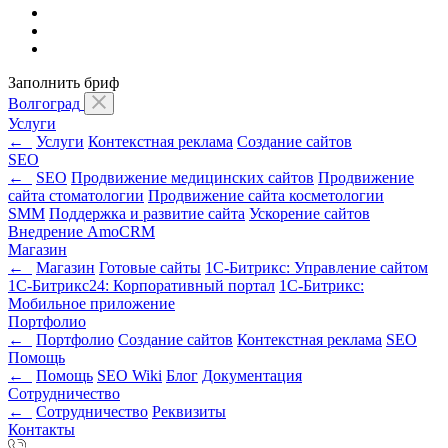
Заполнить бриф
Волгоград
Услуги
←
Услуги
Контекстная реклама
Создание сайтов
SEO
←
SEO
Продвижение медицинских сайтов
Продвижение
сайта стоматологии
Продвижение сайта косметологии
SMM
Поддержка и развитие сайта
Ускорение сайтов
Внедрение AmoCRM
Магазин
←
Магазин
Готовые сайты
1С-Битрикс: Управление сайтом
1С-Битрикс24: Корпоративный портал
1С-Битрикс:
Мобильное приложение
Портфолио
←
Портфолио
Создание сайтов
Контекстная реклама
SEO
Помощь
←
Помощь
SEO Wiki
Блог
Документация
Сотрудничество
←
Сотрудничество
Реквизиты
Контакты