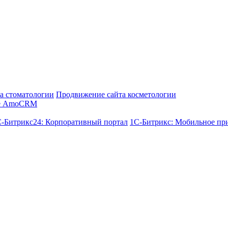
а стоматологии
Продвижение сайта косметологии
е AmoCRM
-Битрикс24: Корпоративный портал
1С-Битрикс: Мобильное пр