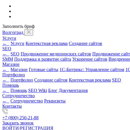
Заполнить бриф
Волгоград
Услуги
←
Услуги
Контекстная реклама
Создание сайтов
SEO
←
SEO
Продвижение медицинских сайтов
Продвижение сайт
SMM
Поддержка и развитие сайта
Ускорение сайтов
Внедрени
Магазин
←
Магазин
Готовые сайты
1С-Битрикс: Управление сайтом
1С
Портфолио
←
Портфолио
Создание сайтов
Контекстная реклама
SEO
Помощь
←
Помощь
SEO Wiki
Блог
Документация
Сотрудничество
←
Сотрудничество
Реквизиты
Контакты
+7 (800) 250-21-88
Заказать звонок
ВОЙТИ/РЕГИСТРАЦИЯ