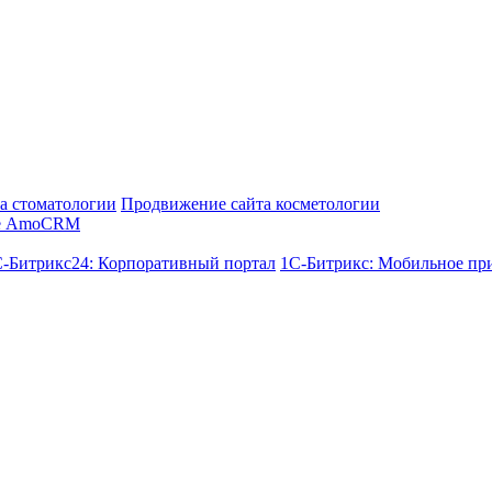
а стоматологии
Продвижение сайта косметологии
е AmoCRM
-Битрикс24: Корпоративный портал
1С-Битрикс: Мобильное пр