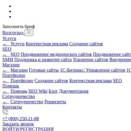
Заполнить бриф
Волгоград
Услуги
←
Услуги
Контекстная реклама
Создание сайтов
SEO
←
SEO
Продвижение медицинских сайтов
Продвижение сайт
SMM
Поддержка и развитие сайта
Ускорение сайтов
Внедрени
Магазин
←
Магазин
Готовые сайты
1С-Битрикс: Управление сайтом
1С
Портфолио
←
Портфолио
Создание сайтов
Контекстная реклама
SEO
Помощь
←
Помощь
SEO Wiki
Блог
Документация
Сотрудничество
←
Сотрудничество
Реквизиты
Контакты
+7 (800) 250-21-88
Заказать звонок
ВОЙТИ/РЕГИСТРАЦИЯ